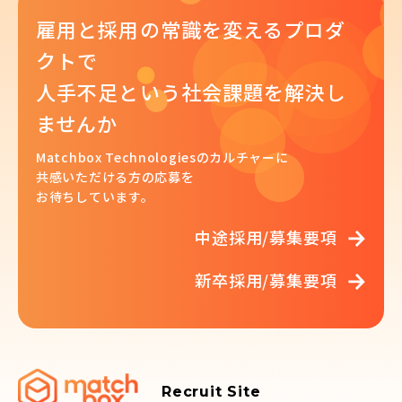
雇用と採用の常識を変えるプロダ
クトで
人手不足という社会課題を解決し
ませんか
Matchbox Technologiesのカルチャーに
共感いただける方の
応募を
お待ちしています。
中途採用/募集要項
新卒採用/募集要項
Recruit Site